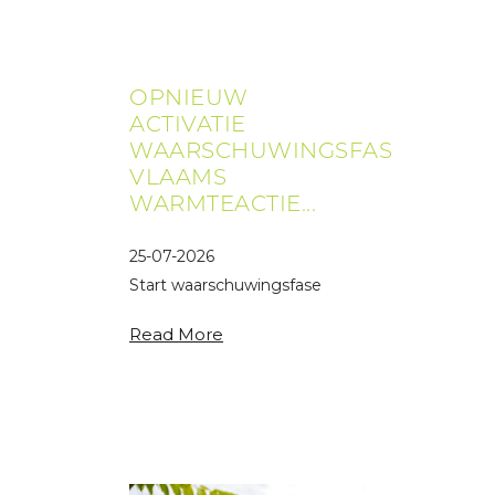
OPNIEUW
ACTIVATIE
WAARSCHUWINGSFASE
VLAAMS
WARMTEACTIE...
25-07-2026
Start waarschuwingsfase
Vlaams warmteactieplan
Read More
voor derde keer deze
zomer