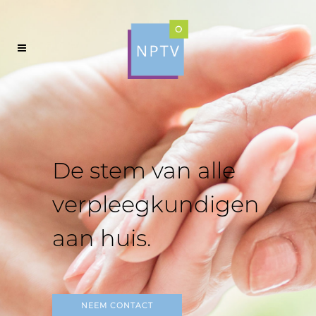
De stem van alle
verpleegkundigen
aan huis.
NEEM CONTACT