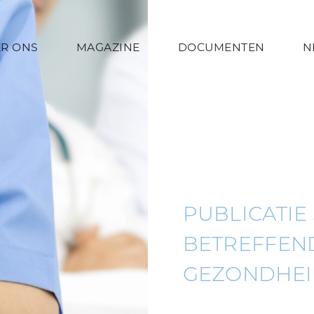
R ONS
MAGAZINE
DOCUMENTEN
N
PUBLICATIE
BETREFFEND
GEZONDHE