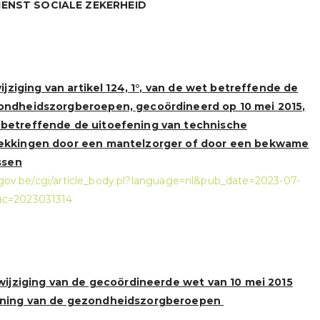
ENST SOCIALE ZEKERHEID
wijziging van artikel 124, 1°, van de wet betreffende de
ondheidszorgberoepen, gecoördineerd op 10 mei 2015,
betreffende de uitoefening van technische
rekkingen door een mantelzorger of door een bekwame
ssen
.fgov.be/cgi/article_body.pl?language=nl&pub_date=2023-07-
c=2023031314
 wijziging van de gecoördineerde wet van 10 mei 2015
ening van de gezondheidszorgberoepen