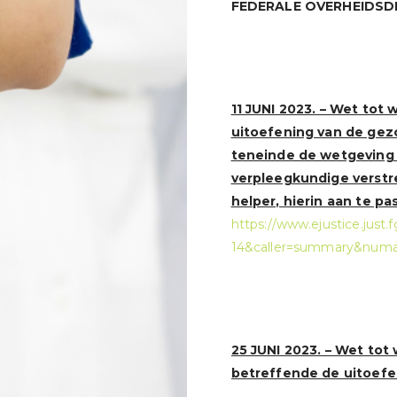
FEDERALE OVERHEIDSDI
11 JUNI 2023. – Wet tot 
uitoefening van de gez
teneinde de wetgeving 
verpleegkundige verst
helper, hierin aan te pa
https://www.ejustice.just
14&caller=summary&numa
25 JUNI 2023. – Wet tot
betreffende de uitoef