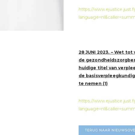
https://www.ejustice.just.f
language=nl&caller=sum
28 JUNI 2023. – Wet tot
de gezondheidszorgbero
huidige titel van verpl
de basisverpleegkundig
te nemen (1)
https://www.ejustice.just.f
language=nl&caller=sum
TERUG NAAR NIEUWSOVE