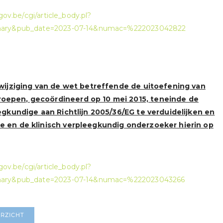
gov.be/cgi/article_body.pl?
mary&pub_date=2023-07-14&numac=%222023042822
 wijziging van de wet betreffende de uitoefening van
epen, gecoördineerd op 10 mei 2015, teneinde de
eegkundige aan Richtlijn 2005/36/EG te verduidelijken en
e en de klinisch verpleegkundig onderzoeker hierin op
gov.be/cgi/article_body.pl?
mary&pub_date=2023-07-14&numac=%222023043266
RZICHT