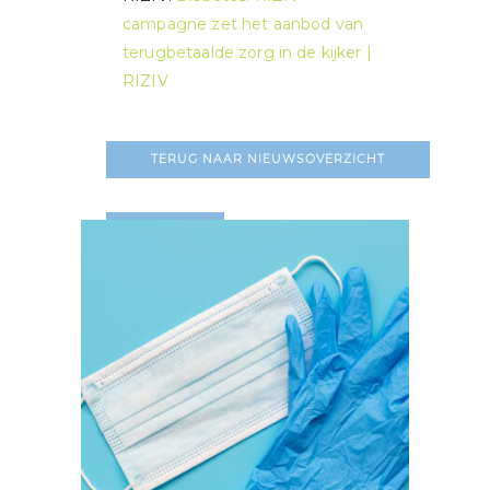
campagne zet het aanbod van
terugbetaalde zorg in de kijker |
RIZIV
TERUG NAAR NIEUWSOVERZICHT
LEES MEER