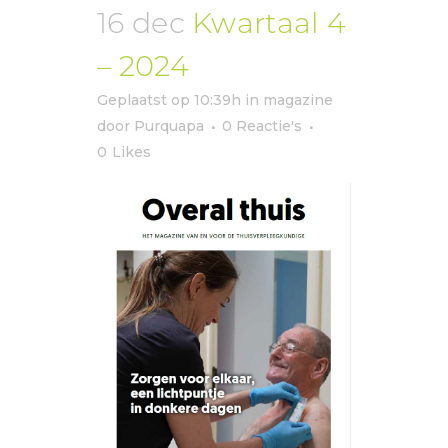
16 dec
Kwartaal 4
– 2024
Geplaatst op 10:39h
in
magazine
door
Purquapa
0 Reactie's
0
Likes