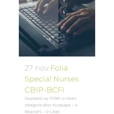
27 nov
Folia
Special Nurses
CBIP-BCFI
Geplaatst op 17:58h
in
Geen
categorie
door
Purquapa
0
Reactie's
0
Likes