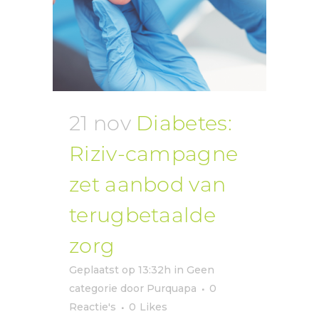
21 nov
Diabetes:
Riziv-campagne
zet aanbod van
terugbetaalde
zorg
Geplaatst op 13:32h
in
Geen
categorie
door
Purquapa
0
Reactie's
0
Likes