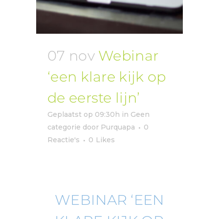
07 nov
Webinar
‘een klare kijk op
de eerste lijn’
Geplaatst op 09:30h
in
Geen
categorie
door
Purquapa
0
Reactie's
0
Likes
WEBINAR ‘EEN