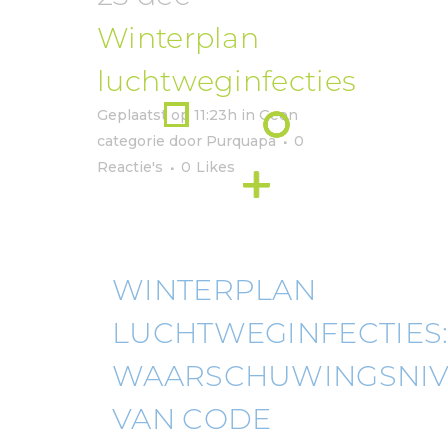
Winterplan
luchtweginfecties
Geplaatst op 11:23h
in
Geen
categorie
door
Purquapa
0
Reactie's
0
Likes
WINTERPLAN
LUCHTWEGINFECTIES
WAARSCHUWINGSNI
VAN CODE