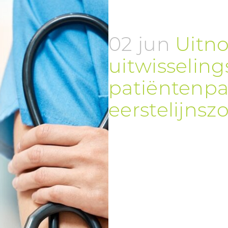
02 jun
Uitn
uitwisseli
patiëntenpar
eerstelijnsz