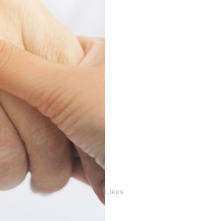
or
Purquapa
0 Reactie's
0
Likes