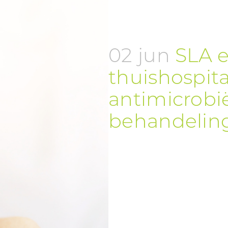
02 jun
SLA 
thuishospital
antimicrobi
behandelin