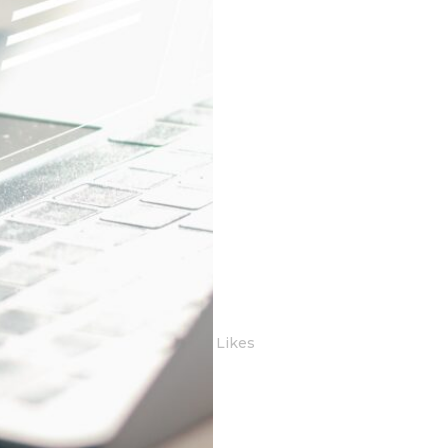
or
Purquapa
0 Reactie's
0
Likes