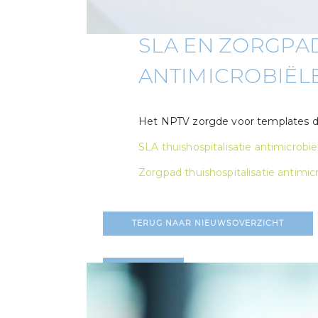
SLA EN ZORGPAD
ANTIMICROBIËL
Het NPTV zorgde voor templates die
SLA thuishospitalisatie antimicrobië
Zorgpad thuishospitalisatie antimic
TERUG NAAR NIEUWSOVERZICHT
LEES MEER