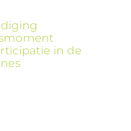
odiging
ngsmoment
ticipatie in de
ones