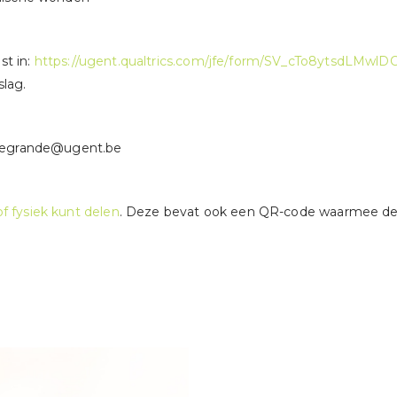
st in:
https://ugent.qualtrics.com/jfe/form/SV_cTo8ytsdLMwlD
slag.
.degrande@ugent.be
 of fysiek kunt delen
. Deze bevat ook een QR-code waarmee de 