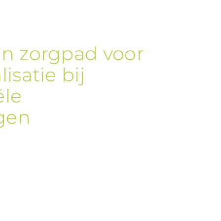
en zorgpad voor
isatie bij
ële
gen