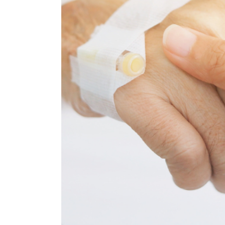
Geplaatst op 14:21h
in
Geen categorie
do