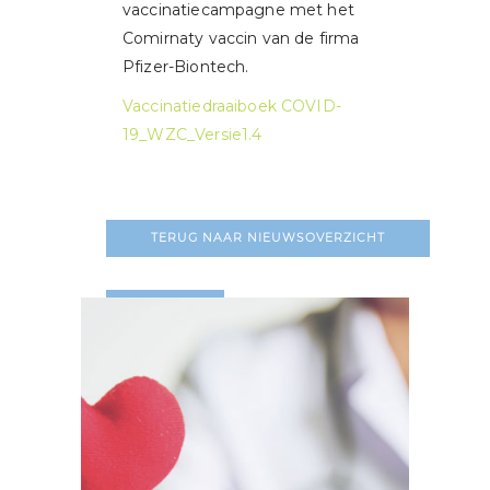
vaccinatiecampagne met het
Comirnaty vaccin van de firma
Pfizer-Biontech.
Vaccinatiedraaiboek COVID-
19_WZC_Versie1.4
TERUG NAAR NIEUWSOVERZICHT
LEES MEER