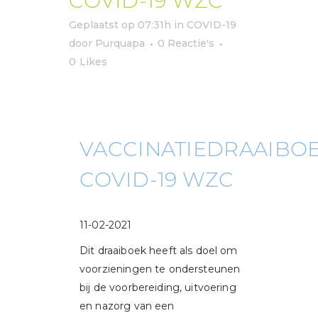
COVID-19 WZC
Geplaatst op 07:31h
in
COVID-19
door
Purquapa
0 Reactie's
0
Likes
VACCINATIEDRAAIBO
COVID-19 WZC
11-02-2021
Dit draaiboek heeft als doel om
voorzieningen te ondersteunen
bij de voorbereiding, uitvoering
en nazorg van een