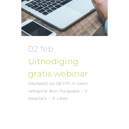
02 feb
Uitnodiging
gratis webinar
Geplaatst op 08:37h
in
Geen
categorie
door
Purquapa
0
Reactie's
0
Likes