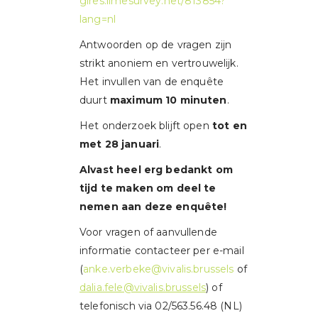
gires.limesurvey.net/813854?
lang=nl
Antwoorden op de vragen zijn
strikt anoniem en vertrouwelijk.
Het invullen van de enquête
duurt
maximum 10 minuten
.
Het onderzoek blijft open
tot en
met 28 januari
.
Alvast heel erg bedankt om
tijd te maken om deel te
nemen aan deze enquête!
Voor vragen of aanvullende
informatie contacteer per e-mail
(
anke.verbeke@vivalis.brussels
of
dalia.fele@vivalis.brussels
) of
telefonisch via 02/563.56.48 (NL)