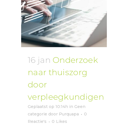
16 jan
Onderzoek
naar thuiszorg
door
verpleegkundigen
Geplaatst op 10:14h
in
Geen
categorie
door
Purquapa
0
Reactie's
0
Likes