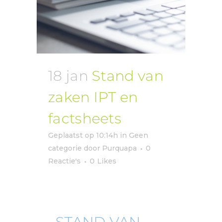
18 jan
Stand van
zaken IPT en
factsheets
Geplaatst op 10:14h
in
Geen
categorie
door
Purquapa
0
Reactie's
0
Likes
STAND VAN